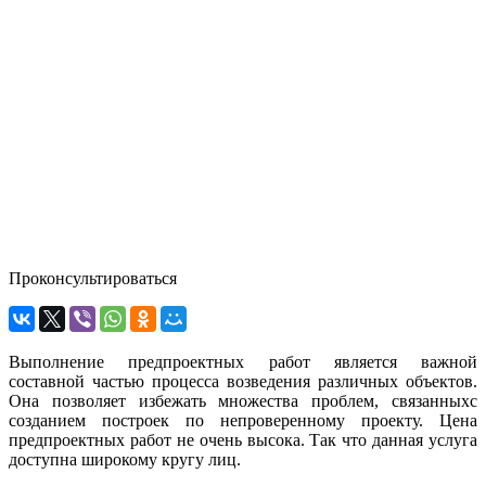
Предпроектные работы
- соберем исходные данные для проектирования
- выполним обследование зданий и сооружений
- разработаем ТЭО проекта для оценки его рентабельности
- проведем земельно-кадастровые работы для оформления
площадки под строительство
- подготовим и согласуем основные технические решения, в
том числе состав оборудования
Проконсультироваться
Выполнение предпроектных работ является важной
составной частью процесса возведения различных объектов.
Она позволяет избежать множества проблем, связанныхс
созданием построек по непроверенному проекту. Цена
предпроектных работ не очень высока. Так что данная услуга
доступна широкому кругу лиц.